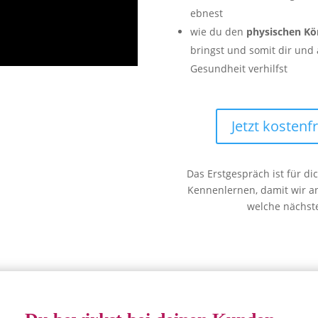
ebnest
wie du den
physischen Kö
bringst und somit dir und
Gesundheit verhilfst
Jetzt kostenf
Das Erstgespräch ist für di
Kennenlernen, damit wir 
welche nächsten