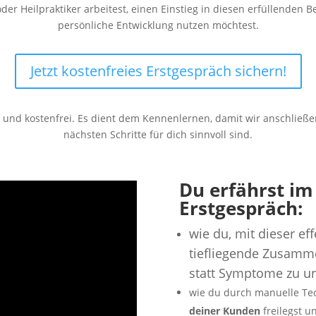
der Heilpraktiker arbeitest, einen Einstieg in diesen erfüllenden B
persönliche Entwicklung nutzen möchtest.
Jetzt kostenfreies Erstgespräch sichern!
ch und kostenfrei. Es dient dem Kennenlernen, damit wir anschli
nächsten Schritte für dich sinnvoll sind.
Du erfährst im
Erstgespräch:
wie du, mit dieser ef
tiefliegende Zusamm
statt Symptome zu u
wie du durch manuelle Te
deiner Kunden
freilegst 