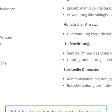
Einsatz manueller Haltepo
sbalancen
Anwendung kinesiologisc
Holistischer Ansatz:
Überwindung körperlicher
 Wissen
Tiefenwirkung:
n
Sanftes Öffnen des Unter
Umprogrammierung emotio
ion)
Spirituelle Dimension:
s
Kommunikation mit der „Sp
Entschlüsselung des indiv
Jetzt kostenfreies Erstgespräch sichern!