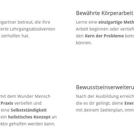
Bewährte Körperarbeit
gartner betreut, die ihre
Lerne eine
einzigartige Met
erte Lehrgangsabsolventen
Arbeit beginnen oder vertiefe
 verholfen hat.
den
Kern der Probleme
komm
können.
Bewusstseinserweiter
it mit dem Wunder Mensch
Nach der Ausbildung erreic
 Praxis
vertiefen und
die es dir gelingt, deine
Ener
 eine
Selbstständigkeit
mit deinem Seelenplan, imme
 ein
holistisches Konzept
an
ktiv geholfen werden kann.