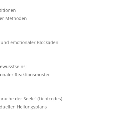
sitionen
her Methoden
 und emotionaler Blockaden
bewusstseins
naler Reaktionsmuster
rache der Seele“ (Lichtcodes)
iduellen Heilungsplans